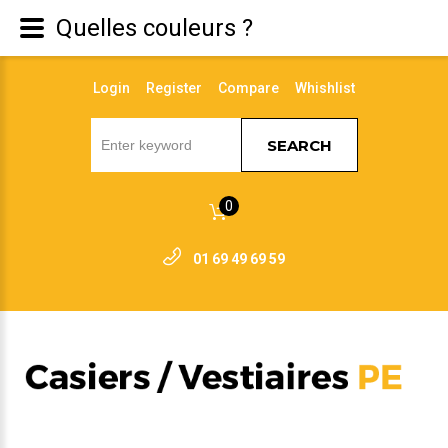
Quelles couleurs ?
Login
Register
Compare
Whishlist
SEARCH
0
01 69 49 69 59