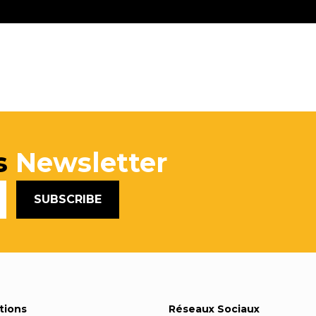
s
Newsletter
SUBSCRIBE
tions
Réseaux Sociaux