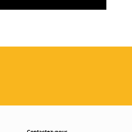
Contactez-nous